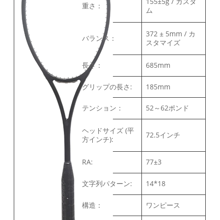
155±5g / カスタ
重さ：
ム
372 ± 5mm / カ
バランス：
スタマイズ
長さ：
685mm
グリップの長さ:
185mm
テンション：
52～62ポンド
ヘッドサイズ (平
72.5インチ
方インチ):
RA:
77±3
文字列パターン:
14*18
構造：
ワンピース